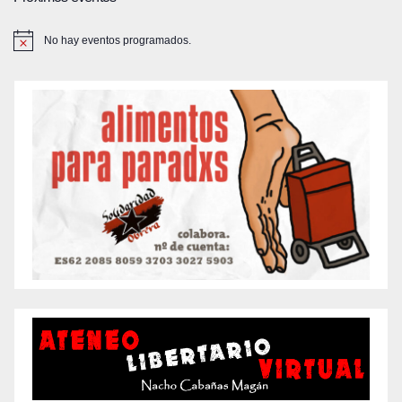
No hay eventos programados.
A
v
i
s
o