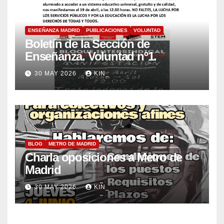
ENSEÑANZA MADRID
PUBLICACIONES
VOLUNTAD
Boletín de la Sección de
Enseñanza. Voluntad nº1.
30 MAY 2026
KIN_
BLOG
METRO DE MADRID
Charla oposiciones a Metro de
Madrid
30 MAY 2026
KIN_