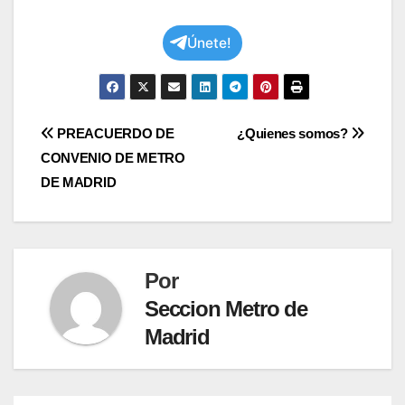
Únete!
Navegación
PREACUERDO DE
¿Quienes somos?
CONVENIO DE METRO
de
DE MADRID
entradas
Por
Seccion Metro de
Madrid