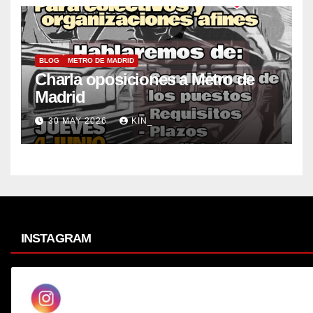
BLOG
METRO DE MADRID
Charla oposiciones a Metro de
Madrid
30 MAY 2026
KIN_
INSTAGRAM