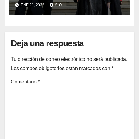
parlamentaria de la CUP Eulàlia
ENE 21, 2022
S.O.
Reguant y Antonio Baños
Deja una respuesta
Tu dirección de correo electrónico no será publicada.
Los campos obligatorios están marcados con
*
Comentario
*