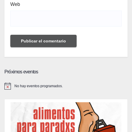
Web
Próximos eventos
No hay eventos programados.
A
v
i
s
o