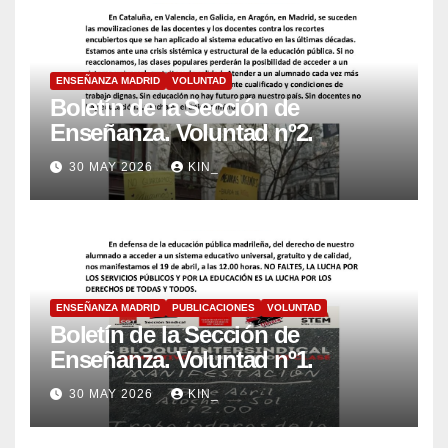
ENSEÑANZA MADRID
VOLUNTAD
Boletín de la Sección de
Enseñanza. Voluntad nº2.
30 MAY 2026
KIN_
ENSEÑANZA MADRID
PUBLICACIONES
VOLUNTAD
Boletín de la Sección de
Enseñanza. Voluntad nº1.
30 MAY 2026
KIN_