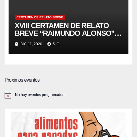
CERTAMEN DE RELATO BREVE
XVIII CERTAMEN DE RELATO
BREVE “RAIMUNDO ALONSO”
UN METRO DE 350 PALABRAS…
DIC 11, 2020
S.O.
– ENTREGA DE PREMIOS
(EDICIÓN VIRTUAL)
Próximos eventos
No hay eventos programados.
A
v
i
s
o