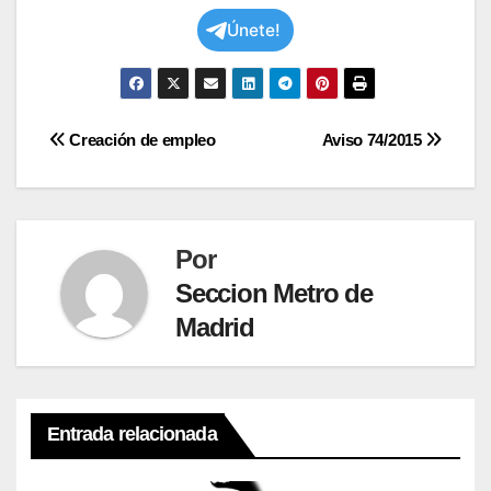
Únete!
Navegación
Creación de empleo
Aviso 74/2015
de
entradas
Por
Seccion Metro de
Madrid
Entrada relacionada