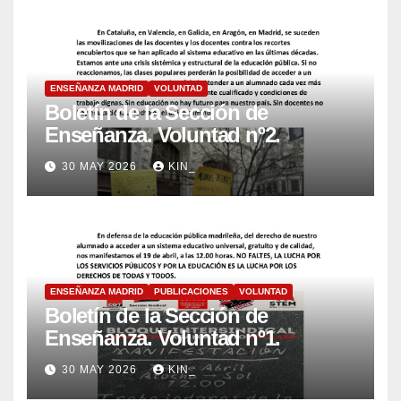
ENSEÑANZA MADRID
VOLUNTAD
Boletín de la Sección de
Enseñanza. Voluntad nº2.
30 MAY 2026
KIN_
ENSEÑANZA MADRID
PUBLICACIONES
VOLUNTAD
Boletín de la Sección de
Enseñanza. Voluntad nº1.
30 MAY 2026
KIN_