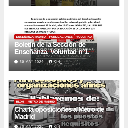
ENSEÑANZA MADRID
PUBLICACIONES
VOLUNTAD
Boletín de la Sección de
Enseñanza. Voluntad nº1.
30 MAY 2026
KIN_
BLOG
METRO DE MADRID
Charla oposiciones a Metro de
Madrid
30 MAY 2026
KIN_