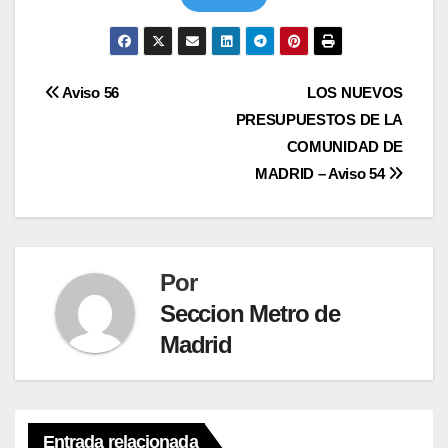
Navegación
Aviso 56
LOS NUEVOS
PRESUPUESTOS DE LA
de
COMUNIDAD DE
entradas
MADRID – Aviso 54
Por
Seccion Metro de
Madrid
Entrada relacionada