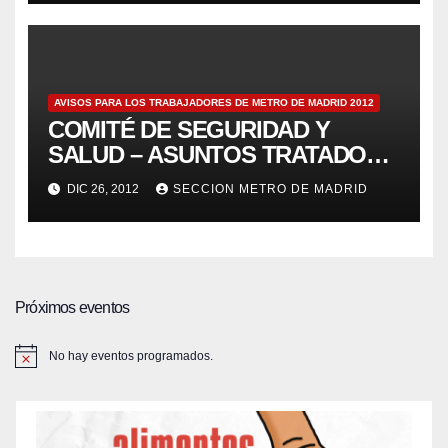
AVISOS PARA LOS TRABAJADORES DE METRO DE MADRID 2012
COMITÉ DE SEGURIDAD Y
SALUD – ASUNTOS TRATADOS
POR LOS DELEGADOS DE
DIC 26, 2012
SECCION METRO DE MADRID
PREVENCIÓN 17/12/2012 – Aviso
123
Próximos eventos
No hay eventos programados.
A
v
i
s
o