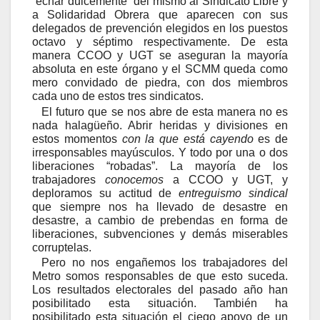
“echar dulcemente” del mismo al Sindicato Libre y
a Solidaridad Obrera que aparecen con sus
delegados de prevención elegidos en los puestos
octavo y séptimo respectivamente. De esta
manera CCOO y UGT se aseguran la mayoría
absoluta en este órgano y el SCMM queda como
mero convidado de piedra, con dos miembros
cada uno de estos tres sindicatos.
El futuro que se nos abre de esta manera no es
nada halagüeño. Abrir heridas y divisiones en
estos momentos
con la que está cayendo
es de
irresponsables mayúsculos. Y todo por una o dos
liberaciones “robadas”. La mayoría de los
trabajadores
conocemos
a CCOO y UGT, y
deploramos su actitud de
entreguismo sindical
que siempre nos ha llevado de desastre en
desastre, a cambio de prebendas en forma de
liberaciones, subvenciones y demás miserables
corruptelas.
Pero no nos engañemos los trabajadores del
Metro somos responsables de que esto suceda.
Los resultados electorales del pasado año han
posibilitado esta situación. También ha
posibilitado esta situación el ciego apoyo de un