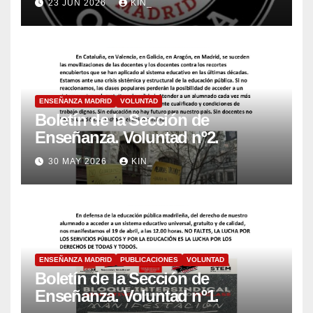
23 JUN 2026
KIN_
ENSEÑANZA MADRID
VOLUNTAD
Boletín de la Sección de
Enseñanza. Voluntad nº2.
30 MAY 2026
KIN_
ENSEÑANZA MADRID
PUBLICACIONES
VOLUNTAD
Boletín de la Sección de
Enseñanza. Voluntad nº1.