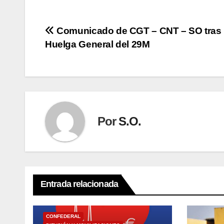
Navegación
Comunicado de CGT – CNT – SO tras 
Huelga General del 29M
de
entradas
Por
S.O.
Entrada relacionada
CONFEDERAL