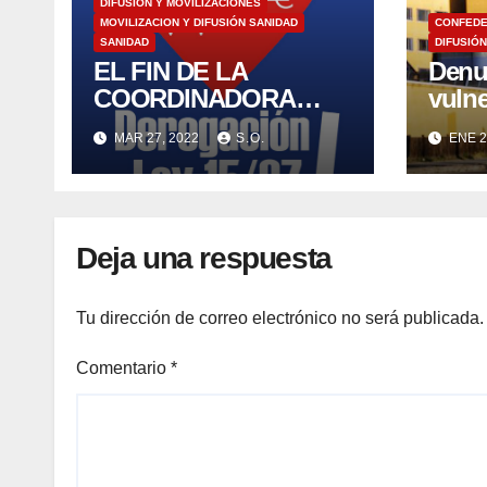
DIFUSIÓN Y MOVILIZACIONES
MOVILIZACION Y DIFUSIÓN SANIDAD
CONFED
SANIDAD
DIFUSIÓN
EL FIN DE LA
Denu
COORDINADORA
vulne
ANTIPRIVATIZACIÓN
dere
MAR 27, 2022
S.O.
ENE 2
DE LA SANIDAD CAS.
pers
(Coordinadora
abog
Antiprivatización de la
mode
Sanidad)
derec
Deja una respuesta
pers
puebl
Tu dirección de correo electrónico no será publicada.
Comentario
*