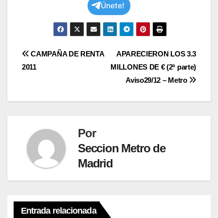
Únete!
Navegación
CAMPAÑA DE RENTA
APARECIERON LOS 3.3
2011
MILLONES DE € (2ª parte)
de
Aviso29/12 – Metro
entradas
Por
Seccion Metro de
Madrid
Entrada relacionada