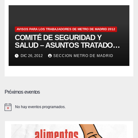
AVISOS PARA LOS TRABAJADORES DE METRO DE MADRID 2012
COMITÉ DE SEGURIDAD Y
SALUD – ASUNTOS TRATADOS
POR LOS DELEGADOS DE
DIC 26, 2012
SECCION METRO DE MADRID
PREVENCIÓN 17/12/2012 – Aviso
123
Próximos eventos
No hay eventos programados.
A
v
i
s
o