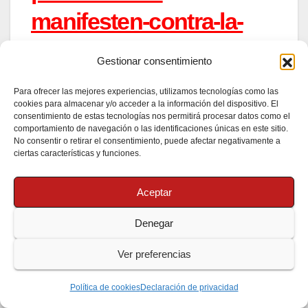
manifesten-contra-la-
retallada-de-les-
Gestionar consentimiento
pensions/
Para ofrecer las mejores experiencias, utilizamos tecnologías como las
cookies para almacenar y/o acceder a la información del dispositivo. El
http://www.kaosenlared.
consentimiento de estas tecnologías nos permitirá procesar datos como el
comportamiento de navegación o las identificaciones únicas en este sitio.
No consentir o retirar el consentimiento, puede afectar negativamente a
net/noticia/seguiment-
ciertas características y funciones.
mossos-desalojan-
Aceptar
antiguos-multicines-via-
Denegar
laietana-ocupados-m
Ver preferencias
http://barcelona.indyme
Política de cookies
Declaración de privacidad