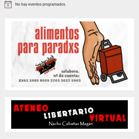
No hay eventos programados.
A
v
i
s
o