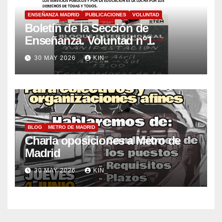
ENSEÑANZA MADRID
PUBLICACIONES
VOLUNTAD
Boletín de la Sección de
Enseñanza. Voluntad nº1.
30 MAY 2026
KIN_
BLOG
METRO DE MADRID
Charla oposiciones a Metro de
Madrid
30 MAY 2026
KIN_