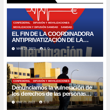
CONFEDERAL
DIFUSIÓN Y MOVILIZACIONES
MOVILIZACION Y DIFUSIÓN SANIDAD
SANIDAD
EL FIN DE LA COORDINADORA
ANTIPRIVATIZACIÓN DE LA
SANIDAD CAS. (Coordinadora
MAR 27, 2022
S.O.
Antiprivatización de la Sanidad)
CONFEDERAL
DIFUSIÓN Y MOVILIZACIONES
Denunciamos la vulneración de
los derechos de las personas
migrantes, y abogamos por un
ENE 21, 2022
S.O.
modelo que ponga los derechos