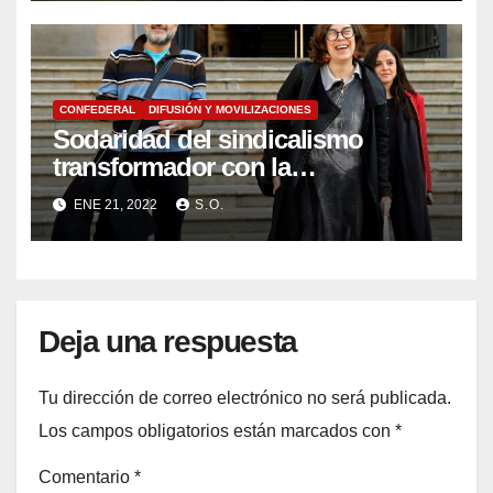
de todas las personas y todos los
pueblos en el centro
CONFEDERAL
DIFUSIÓN Y MOVILIZACIONES
Sodaridad del sindicalismo
transformador con la
parlamentaria de la CUP Eulàlia
ENE 21, 2022
S.O.
Reguant y Antonio Baños
Deja una respuesta
Tu dirección de correo electrónico no será publicada.
Los campos obligatorios están marcados con
*
Comentario
*