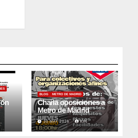
NES
BLOG
METRO DE MADRID
ión
Charla oposiciones a
Metro de Madrid
30 MAY 2026
KIN_