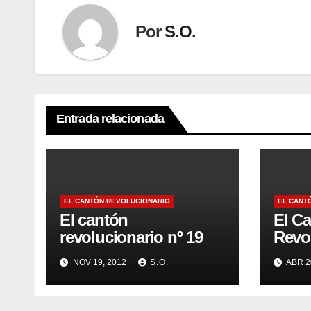
Por
S.O.
Entrada relacionada
EL CANTÓN REVOLUCIONARIO
EL CANT
El cantón
El C
revolucionario nº 19
Revol
NOV 19, 2012
S.O.
ABR 2