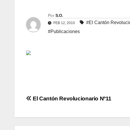
Por
S.O.
#El Cantón Revoluci
FEB 12, 2010
#Publicaciones
Navegación
El Cantón Revolucionario Nº11
de
entradas