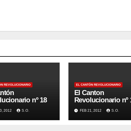
ÓN REVOLUCIONARIO
EL CANTÓN REVOLUCIONARIO
antón
El Canton
ucionario nº 18
Revolucionario nº 
0, 2012
S.O.
FEB 21, 2012
S.O.