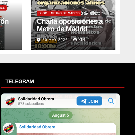
NES
BLOG
METRO DE MADRID
ión
Charla oposiciones a
Metro de Madrid
30 MAY 2026
KIN_
TELEGRAM