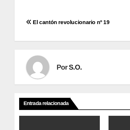
Navegación
El cantón revolucionario nº 19
de
entradas
Por
S.O.
Entrada relacionada