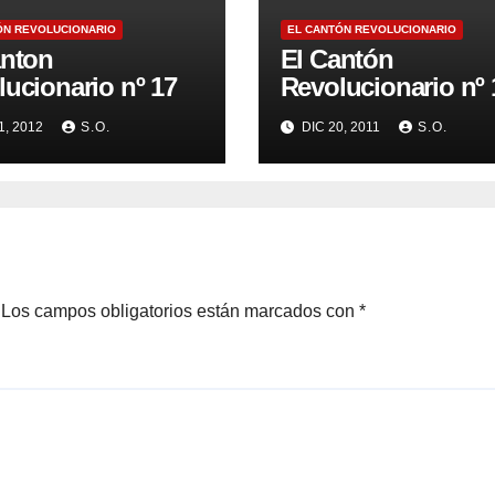
ÓN REVOLUCIONARIO
EL CANTÓN REVOLUCIONARIO
anton
El Cantón
ucionario nº 17
Revolucionario nº 
1, 2012
S.O.
DIC 20, 2011
S.O.
Los campos obligatorios están marcados con
*