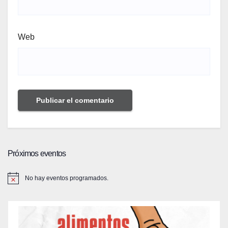
Web
Próximos eventos
No hay eventos programados.
A
v
i
s
o