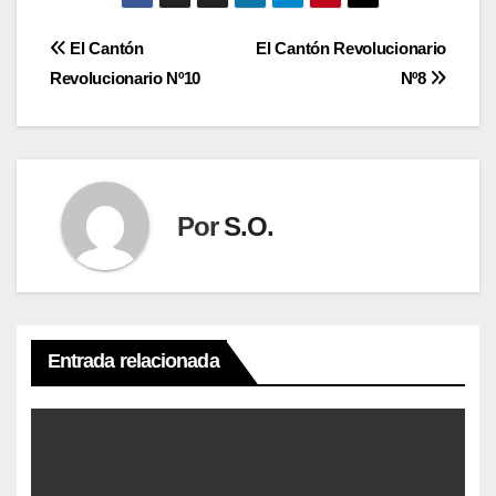
Navegación
El Cantón
El Cantón Revolucionario
Revolucionario Nº10
Nº8
de
entradas
Por
S.O.
Entrada relacionada