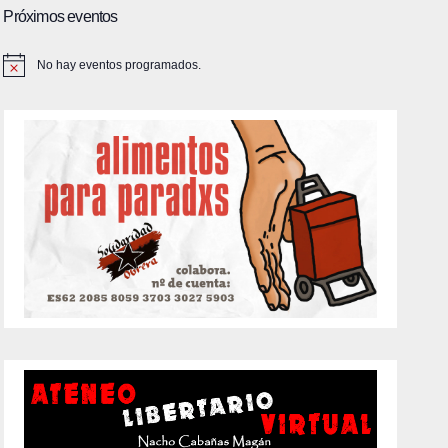
Próximos eventos
No hay eventos programados.
A
v
i
s
o