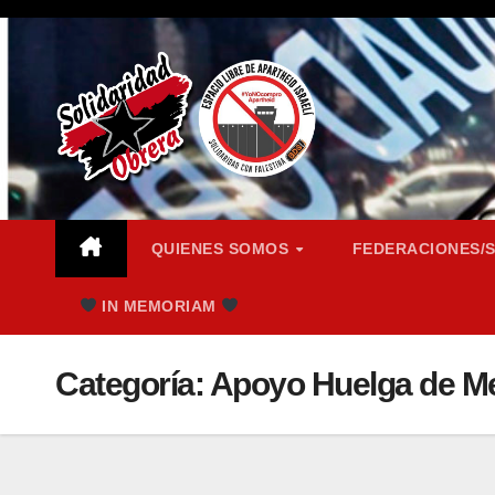
Saltar
al
contenido
QUIENES SOMOS
FEDERACIONES/
IN MEMORIAM
Categoría:
Apoyo Huelga de M