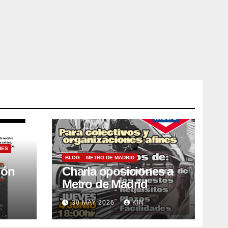
NES
BLOG
METRO DE MADRID
ión
Charla oposiciones a
Metro de Madrid
30 MAY 2026
KIN_