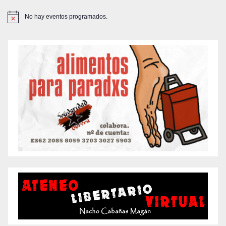
No hay eventos programados.
A
v
i
s
o