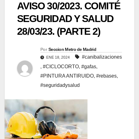
AVISO 30/2023. COMITÉ
SEGURIDAD Y SALUD
28/03/23. (PARTE 2)
Por
Seccion Metro de Madrid
#canibalizaciones
ENE 18, 2024
,
#CICLOCORTO
,
#gafas
,
#PINTURA ANTIRUIDO
,
#rebases
,
#seguridadysalud