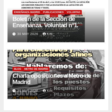
ENSEÑANZA MADRID
PUBLICACIONES
VOLUNTAD
Boletín de la Sección de
Enseñanza. Voluntad nº1.
30 MAY 2026
KIN_
BLOG
METRO DE MADRID
Charla oposiciones a Metro de
Madrid
30 MAY 2026
KIN_