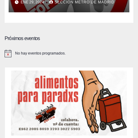
ENE 29, 2024
SECCION METRO DE MADRID
Próximos eventos
No hay eventos programados.
A
v
i
s
o