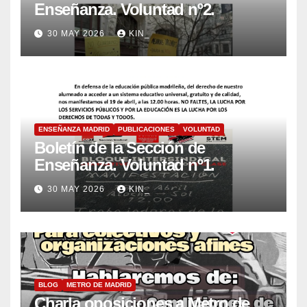
Enseñanza. Voluntad nº2.
30 MAY 2026
KIN_
ENSEÑANZA MADRID
PUBLICACIONES
VOLUNTAD
Boletín de la Sección de
Enseñanza. Voluntad nº1.
30 MAY 2026
KIN_
BLOG
METRO DE MADRID
Charla oposiciones a Metro de