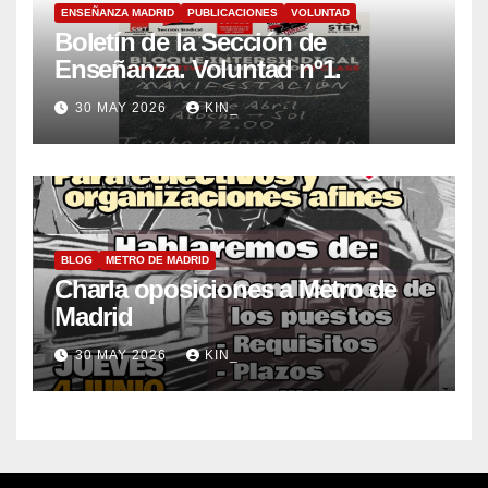
ENSEÑANZA MADRID
PUBLICACIONES
VOLUNTAD
Boletín de la Sección de
Enseñanza. Voluntad nº1.
30 MAY 2026
KIN_
BLOG
METRO DE MADRID
Charla oposiciones a Metro de
Madrid
30 MAY 2026
KIN_