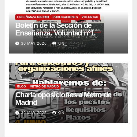
ENSEÑANZA MADRID
PUBLICACIONES
VOLUNTAD
Boletín de la Sección de
Enseñanza. Voluntad nº1.
30 MAY 2026
KIN_
BLOG
METRO DE MADRID
Charla oposiciones a Metro de
Madrid
30 MAY 2026
KIN_