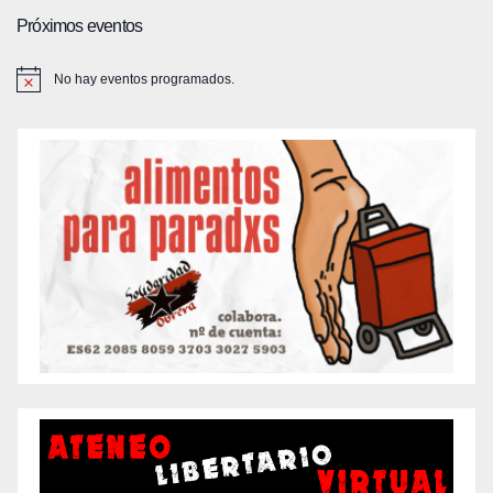
Próximos eventos
No hay eventos programados.
A
v
i
s
o