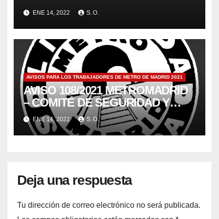
PARADXS
ENE 14, 2022
S.O.
AVISOS PARA LOS TRABAJADORES DE METRO DE MADRID 2021
AVISO 108/2021 METROMADRID
– COMITÉ DE SEGURIDAD Y
SALUD 22/12/21
ENE 14, 2022
S.O.
Deja una respuesta
Tu dirección de correo electrónico no será publicada.