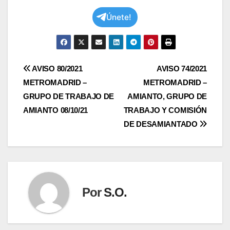
Únete!
Navegación
AVISO 80/2021
AVISO 74/2021
METROMADRID –
METROMADRID –
de
GRUPO DE TRABAJO DE
AMIANTO, GRUPO DE
entradas
AMIANTO 08/10/21
TRABAJO Y COMISIÓN
DE DESAMIANTADO
Por
S.O.