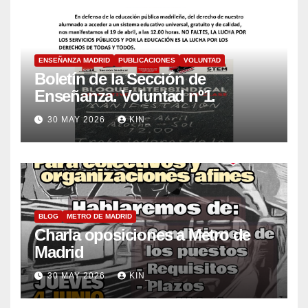
ENSEÑANZA MADRID
PUBLICACIONES
VOLUNTAD
Boletín de la Sección de
Enseñanza. Voluntad nº1.
30 MAY 2026
KIN_
BLOG
METRO DE MADRID
Charla oposiciones a Metro de
Madrid
30 MAY 2026
KIN_