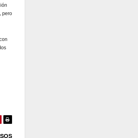
nión
, pero
 con
dos
RSOS