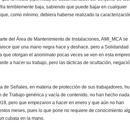
ifra terriblemente baja, sabiendo que puede bajar en cualquier
 que, como mínimo, debiera haberse realizado la caracterizació
parte del Área de Mantenimiento de Instalaciones, AMI_MCA se
arece que una mano negra hace y deshace, pero a Solidaridad
tía que otorgan el anonimato pocas veces se ven en esta empre
arde a hacer su trabajo, pero las tácticas de ocultación, negaci
cia de Señales, en materia de protección de sus trabajadores, h
ón de Trabajo genérica y vacía de contenido, no han hecho nada
2018, pero que empezaron a hacer en enero y que aún no han
estos meses, pues lo que pone no requiere de conocimiento al
 un cubata en la mano.