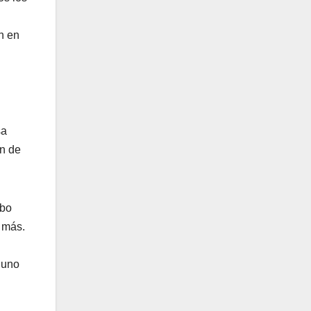
n en
sa
ón de
ubo
 más.
guno