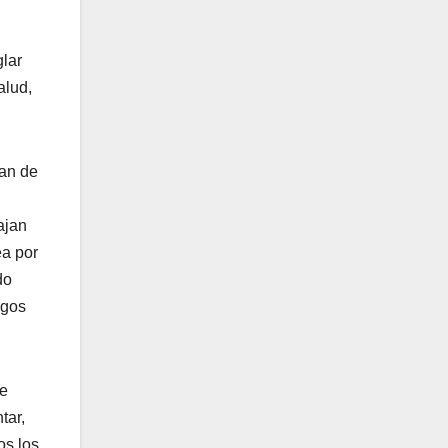
glar
alud,
man de
ajan
ea por
do
sgos
te
tar,
os los