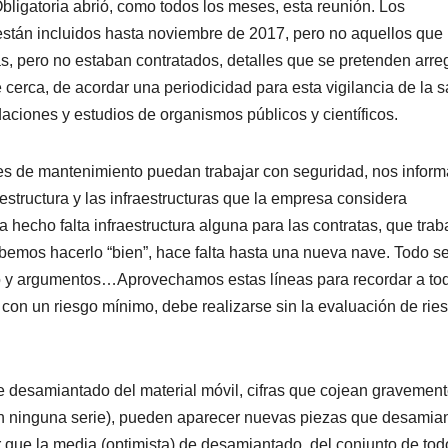
bligatoria abrió, como todos los meses, esta reunión. Los
están incluidos hasta noviembre de 2017, pero no aquellos que
s, pero no estaban contratados, detalles que se pretenden arre
rca, de acordar una periodicidad para esta vigilancia de la s
aciones y estudios de organismos públicos y científicos.
es de mantenimiento puedan trabajar con seguridad, nos infor
 estructura y las infraestructuras que la empresa considera
hecho falta infraestructura alguna para las contratas, que trab
bemos hacerlo “bien”, hace falta hasta una nueva nave. Todo s
o y argumentos…Aprovechamos estas líneas para recordar a to
o con un riesgo mínimo, debe realizarse sin la evaluación de rie
de desamiantado del material móvil, cifras que cojean gravemen
(en ninguna serie), pueden aparecer nuevas piezas que desamian
que la media (optimista) de desamiantado, del conjunto de tod