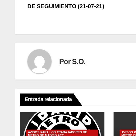
Navegación
DE SEGUIMIENTO (21-07-21)
de
entradas
Por
S.O.
Entrada relacionada
AVISOS PARA LOS TRABAJADORES DE
AVISOS 
METRO DE MADRID 2021
METRO D