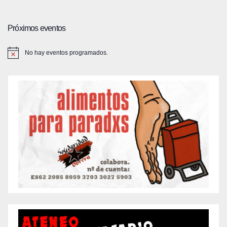
Próximos eventos
No hay eventos programados.
A
v
i
s
o