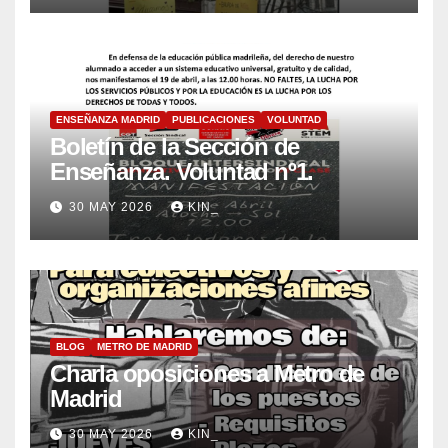
ENSEÑANZA MADRID
PUBLICACIONES
VOLUNTAD
Boletín de la Sección de
Enseñanza. Voluntad nº1.
30 MAY 2026
KIN_
BLOG
METRO DE MADRID
Charla oposiciones a Metro de
Madrid
30 MAY 2026
KIN_