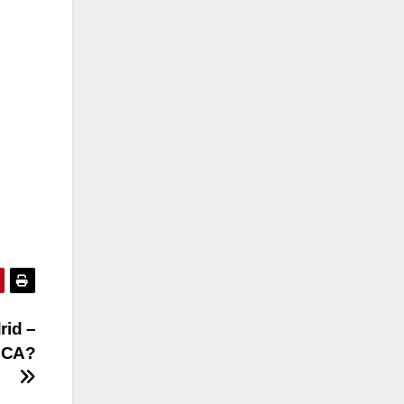
rid –
NCA?