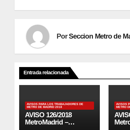
entradas
Por
Seccion Metro de M
Entrada relacionada
AVISOS PARA LOS TRABAJADORES DE
AVISOS 
METRO DE MADRID 2018
METRO D
AVISO 126/2018
AVIS
MetroMadrid –
Metr
SUSPENSO EN
EN 