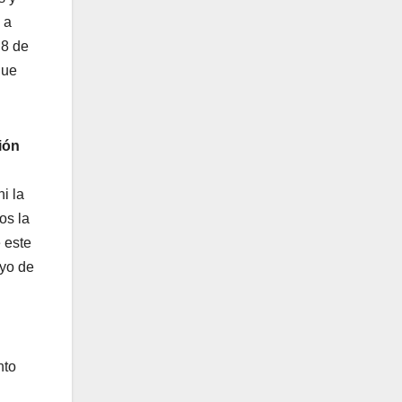
 a
 8 de
que
ión
i la
os la
 este
ayo de
nto