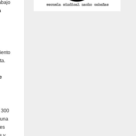
abajo
a
iento
ta.
e
s 300
 una
 es
s y