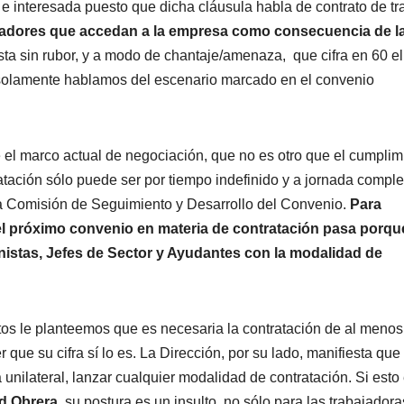
 e interesada puesto que dicha cláusula habla de contrato de tr
ajadores que accedan a la empresa como consecuencia de l
sta sin rubor, y a modo de chantaje/amenaza, que cifra en 60 el
solamente hablamos del escenario marcado en el convenio
e el marco actual de negociación, que no es otro que el cumplim
atación sólo puede ser por tiempo indefinido y a jornada comple
a Comisión de Seguimiento y Desarrollo del Convenio.
Para
del próximo convenio en materia de contratación pasa porqu
nistas, Jefes de Sector y Ayudantes con la modalidad de
tos le planteemos que es necesaria la contratación de al meno
que su cifra sí lo es. La Dirección, por su lado, manifiesta que
 unilateral, lanzar cualquier modalidad de contratación. Si esto
d Obrera,
su postura es un insulto, no sólo para las trabajadora