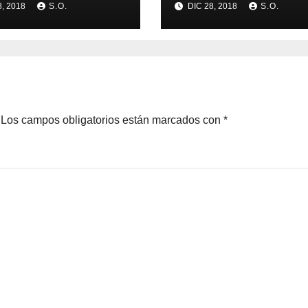
8, 2018
S.O.
DIC 28, 2018
S.O.
CESO
DEL CENTENARI
MBLEARIO
Los campos obligatorios están marcados con
*