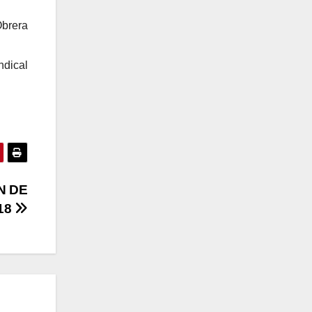
Obrera
ndical
N DE
18