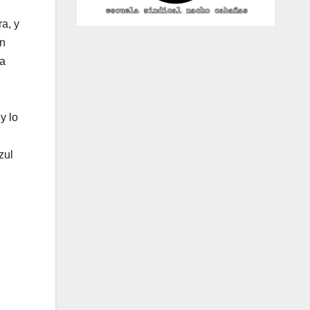
ra, y
on
da
y lo
zul