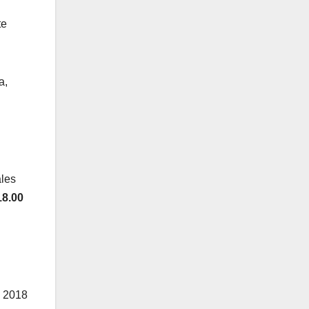
te
a,
ales
18.00
e 2018