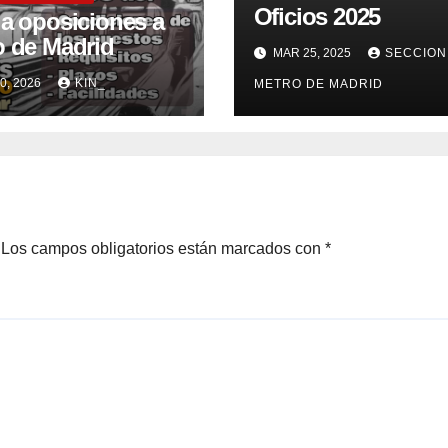
Oficios 2025
la oposiciones a
o de Madrid
MAR 25, 2025
SECCION
0, 2026
KIN_
METRO DE MADRID
Los campos obligatorios están marcados con
*