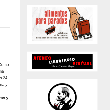
i
s
o
 Como
ema
as 24
na y
ras y