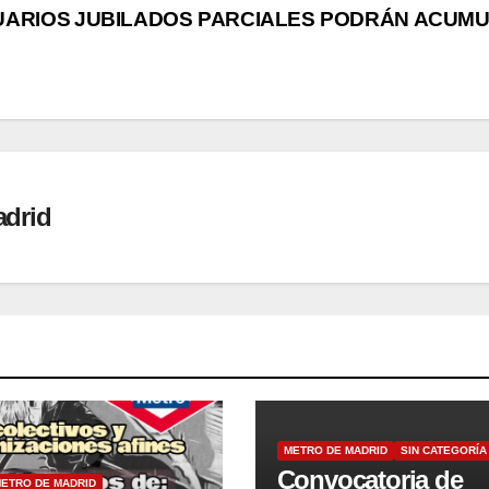
UARIOS
JUBILADOS PARCIALES PODRÁN ACUM
adrid
METRO DE MADRID
SIN CATEGORÍA
Convocatoria de
ETRO DE MADRID