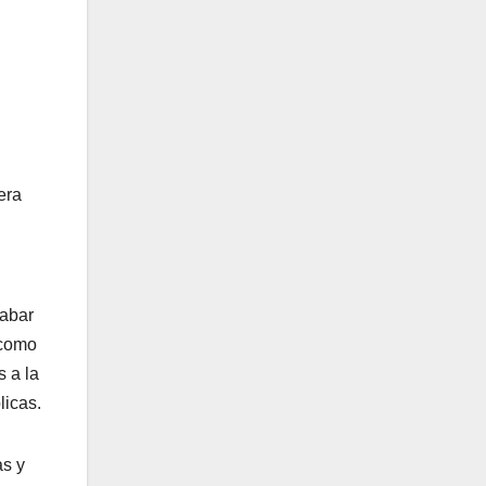
era
cabar
 como
 a la
licas.
as y