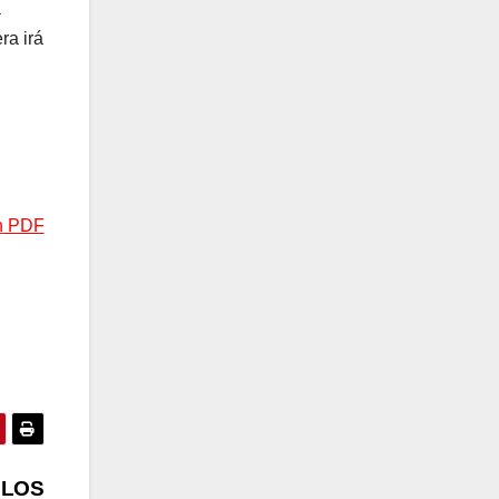
a
ra irá
n
PDF
N LOS