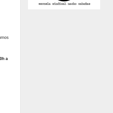
urnos
0h a