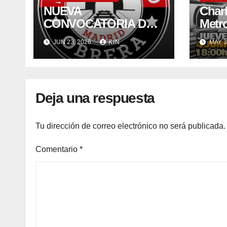
NUEVA
Char
CONVOCATORIA DE
Metr
EMPLEO PARA
JUN 23, 2026
KIN_
MAY 3
METRO DE MADRID
2026
Deja una respuesta
Tu dirección de correo electrónico no será publicada.
Comentario
*