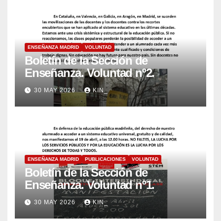
ENSEÑANZA MADRID
VOLUNTAD
Boletín de la Sección de
Enseñanza. Voluntad nº2.
30 MAY 2026
KIN_
ENSEÑANZA MADRID
PUBLICACIONES
VOLUNTAD
Boletín de la Sección de
Enseñanza. Voluntad nº1.
30 MAY 2026
KIN_