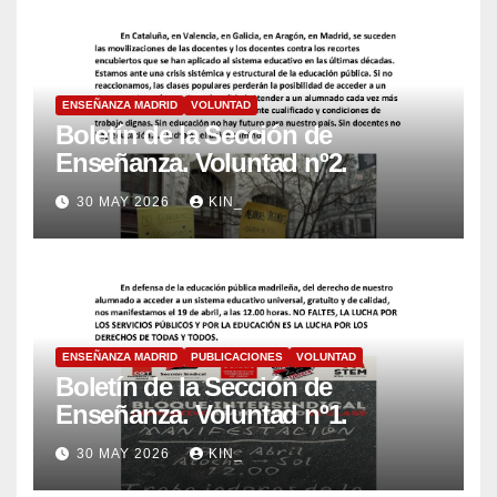
ENSEÑANZA MADRID
VOLUNTAD
Boletín de la Sección de
Enseñanza. Voluntad nº2.
30 MAY 2026
KIN_
ENSEÑANZA MADRID
PUBLICACIONES
VOLUNTAD
Boletín de la Sección de
Enseñanza. Voluntad nº1.
30 MAY 2026
KIN_