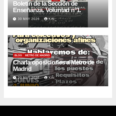
Boletín de la Sección de
Enseñanza. Voluntad nº1.
30 MAY 2026
KIN_
BLOG
METRO DE MADRID
Charla oposiciones a Metro de
Madrid
30 MAY 2026
KIN_