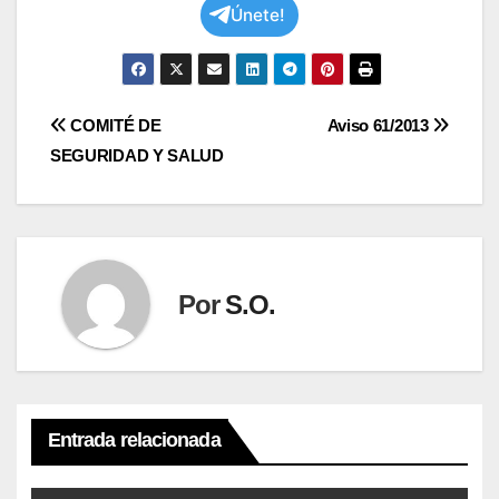
Únete!
Navegación
COMITÉ DE
Aviso 61/2013
SEGURIDAD Y SALUD
de
entradas
Por
S.O.
Entrada relacionada