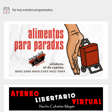
No hay eventos programados.
A
v
i
s
o