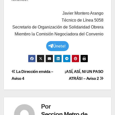
Javier Montero Arango
Técnico de Línea 5058
Secretario de Organización de Solidaridad Obrera
Miembro la Comisión Negociadora del Convenio
Únete!
Navegación
La Dirección envida –
¡ASÍ, ASÍ, NI UN PASO
Aviso 4
ATRÁS! – Aviso 2
de
entradas
Por
Seccion Metro de