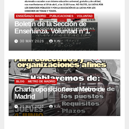
ENSEÑANZA MADRID
PUBLICACIONES
VOLUNTAD
Boletín de la Sección de
Enseñanza. Voluntad nº1.
30 MAY 2026
KIN_
BLOG
METRO DE MADRID
Charla oposiciones a Metro de
Madrid
30 MAY 2026
KIN_