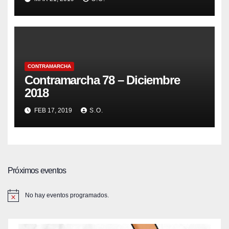
LUCHA UNITARIO
CONTRAMARCHA
Contramarcha 78 – Diciembre
2018
FEB 17, 2019
S.O.
Próximos eventos
No hay eventos programados.
A
v
i
s