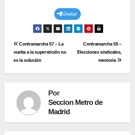
Únete!
Navegación
Contramarcha 57 – La
Contramarcha 55 –
vuelta a la superstición no
Elecciones sindicales,
de
es la solución
memoria
entradas
Por
Seccion Metro de
Madrid