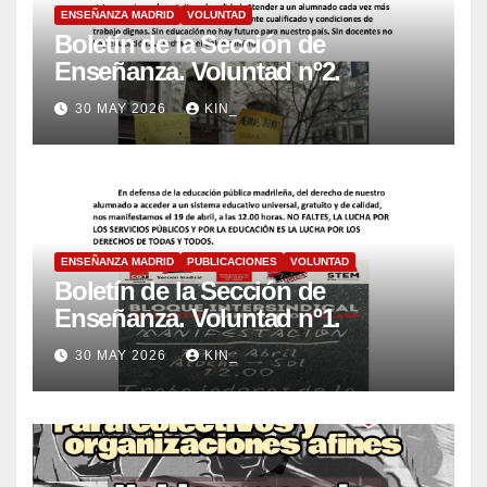
ENSEÑANZA MADRID
VOLUNTAD
Boletín de la Sección de
Enseñanza. Voluntad nº2.
30 MAY 2026
KIN_
ENSEÑANZA MADRID
PUBLICACIONES
VOLUNTAD
Boletín de la Sección de
Enseñanza. Voluntad nº1.
30 MAY 2026
KIN_