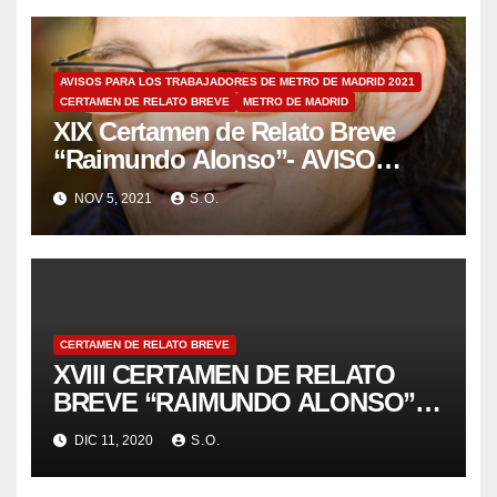
AVISOS PARA LOS TRABAJADORES DE METRO DE MADRID 2021
CERTAMEN DE RELATO BREVE
METRO DE MADRID
XIX Certamen de Relato Breve
“Raimundo Alonso”- AVISO
84/2021 METROMADRID
NOV 5, 2021
S.O.
CERTAMEN DE RELATO BREVE
XVIII CERTAMEN DE RELATO
BREVE “RAIMUNDO ALONSO”
UN METRO DE 350 PALABRAS…
DIC 11, 2020
S.O.
– ENTREGA DE PREMIOS
(EDICIÓN VIRTUAL)