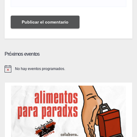
Próximos eventos
No hay eventos programados.
A
v
i
s
o