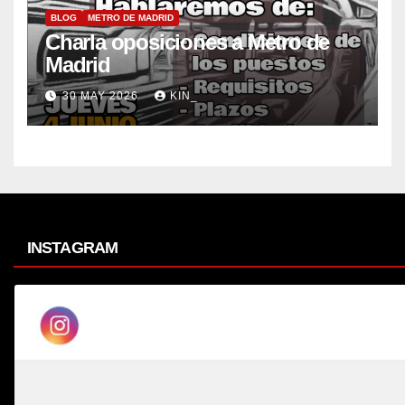
BLOG
METRO DE MADRID
Charla oposiciones a Metro de
Madrid
30 MAY 2026
KIN_
INSTAGRAM