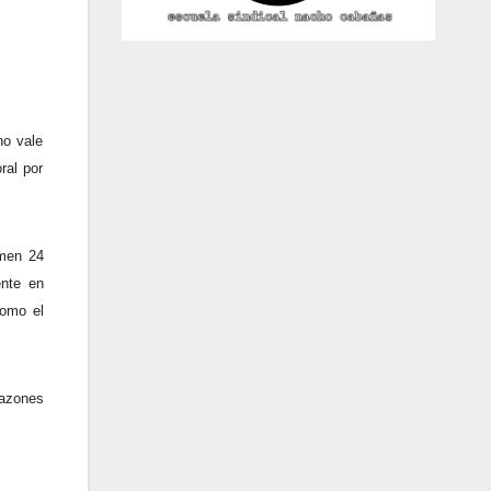
no vale
ral por
umen 24
ente en
como el
razones