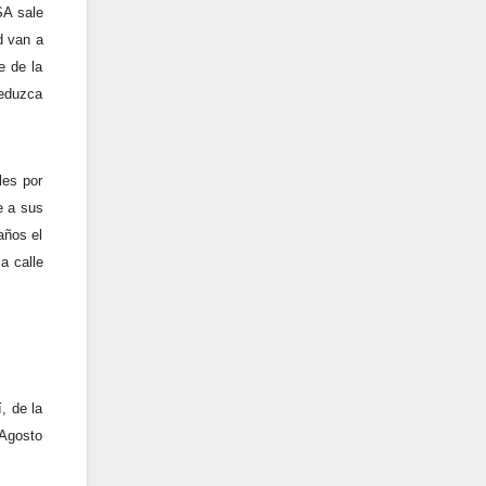
SA sale
d van a
e de la
reduzca
les por
e a sus
años el
a calle
, de la
 Agosto