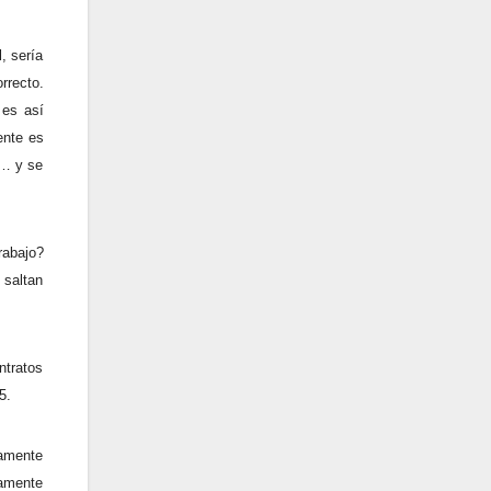
, sería
rrecto.
 es así
ente es
a… y se
rabajo?
 saltan
ntratos
5.
amente
tamente