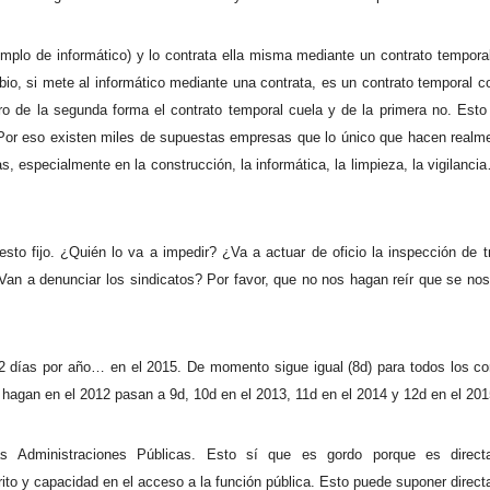
emplo de informático) y lo contrata ella misma mediante un contrato temporal
bio, si mete al informático mediante una contrata, es un contrato temporal co
o de la segunda forma el contrato temporal cuela y de la primera no. Esto
. Por eso existen miles de supuestas empresas que lo único que hacen realm
s, especialmente en la construcción, la informática, la limpieza, la vigilanci
to fijo. ¿Quién lo va a impedir? ¿Va a actuar de oficio la inspección de t
 a denunciar los sindicatos? Por favor, que no nos hagan reír que se nos
12 días por año… en el 2015. De momento sigue igual (8d) para todos los co
hagan en el 2012 pasan a 9d, 10d en el 2013, 11d en el 2014 y 12d en el 201
as Administraciones Públicas. Esto sí que es gordo porque es direct
mérito y capacidad en el acceso a la función pública. Esto puede suponer direc