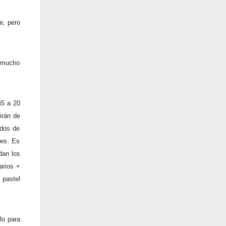
e, pero
á mucho
45 a 20
irán de
idos de
nes. Es
dan los
arios +
 pastel
lo para