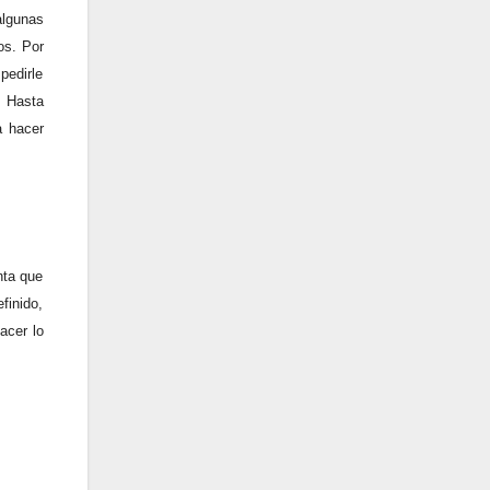
algunas
os. Por
pedirle
. Hasta
a hacer
nta que
finido,
acer lo