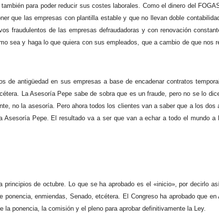
 también para poder reducir sus costes laborales. Como el dinero del FOGA
er que las empresas con plantilla estable y que no llevan doble contabilida
vos fraudulentos de las empresas defraudadoras y con renovación constant
 como sea y haga lo que quiera con sus empleados, que a cambio de que nos 
os de antigüedad en sus empresas a base de encadenar contratos tempora
cétera. La Asesoría Pepe sabe de sobra que es un fraude, pero no se lo dic
nte, no la asesoría. Pero ahora todos los clientes van a saber que a los dos 
a Asesoría Pepe. El resultado va a ser que van a echar a todo el mundo a l
 principios de octubre. Lo que se ha aprobado es el «inicio», por decirlo así
 de ponencia, enmiendas, Senado, etcétera. El Congreso ha aprobado que en
la ponencia, la comisión y el pleno para aprobar definitivamente la Ley.