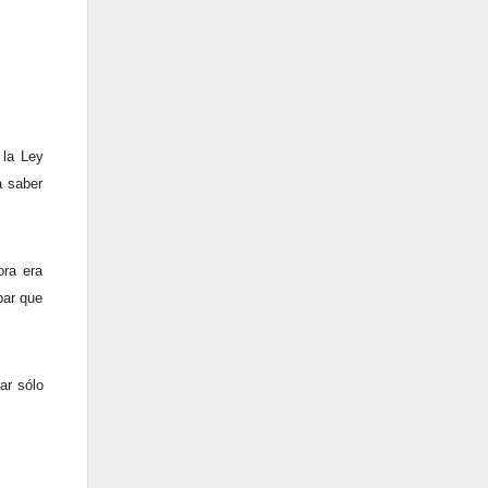
 la Ley
a saber
ora era
bar que
ar sólo