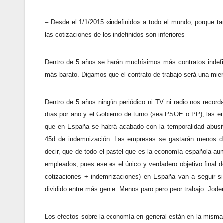
– Desde el 1/1/2015 «indefinido» a todo el mundo, porque ta
las cotizaciones de los indefinidos son inferiores
Dentro de 5 años se harán muchísimos más contratos indef
más barato. Digamos que el contrato de trabajo será una mierd
Dentro de 5 años ningún periódico ni TV ni radio nos record
días por año y el Gobierno de turno (sea PSOE o PP), las 
que en España se habrá acabado con la temporalidad abusiva
45d de indemnización. Las empresas se gastarán menos di
decir, que de todo el pastel que es la economía española au
empleados, pues ese es el único y verdadero objetivo final de
cotizaciones + indemnizaciones) en España van a seguir si
dividido entre más gente. Menos paro pero peor trabajo. Joder
Los efectos sobre la economía en general están en la misma