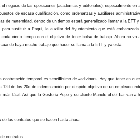
a el negocio de las oposiciones (academias y editoriales), especialmente en 
puestos de escasa cualificación, como ordenanzas y auxiliares administrativ
ajas de maternidad, dentro de un tiempo estará generalizado llamar a la ETT y 
 para sustituir a Paqui, la auxiliar del Ayuntamiento que está embarazada
cada cierto tiempo con el objetivo de tener bolsa de trabajo. Ahora no va 
a y cuando haya mucho trabajo que hacer se llama a la ETT y ya está.
la contratación temporal es sencillísimo de «adivinar». Hay que tener en cue
a 12d de los 20d de indemnización por despido objetivo de un empleado inde
más fácil. Así que la Gestoría Pepe y su cliente Manolo el del bar van a h
 de los contratos que se hacen hasta ahora.
 de contratos