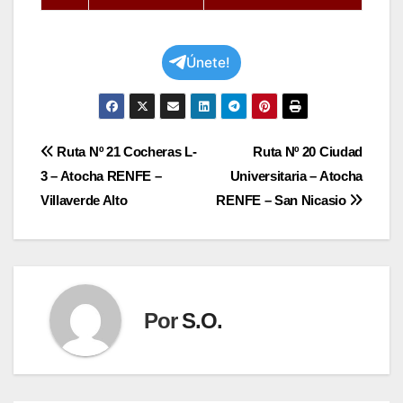
Únete!
Navegación
Ruta Nº 21 Cocheras L-
Ruta Nº 20 Ciudad
3 – Atocha RENFE –
Universitaria – Atocha
de
Villaverde Alto
RENFE – San Nicasio
entradas
Por
S.O.