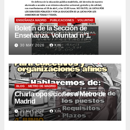
ENSEÑANZA MADRID
PUBLICACIONES
VOLUNTAD
Boletín de la Sección de
Enseñanza. Voluntad nº1.
30 MAY 2026
KIN_
BLOG
METRO DE MADRID
Charla oposiciones a Metro de
Madrid
30 MAY 2026
KIN_