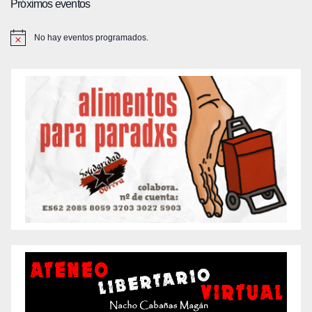
Próximos eventos
No hay eventos programados.
A
v
i
s
o