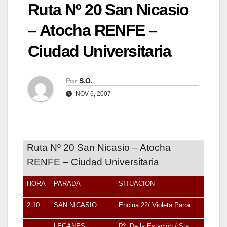
Ruta Nº 20 San Nicasio
– Atocha RENFE –
Ciudad Universitaria
Por
S.O.
NOV 6, 2007
Ruta Nº 20 San Nicasio – Atocha
RENFE – Ciudad Universitaria
HORA
PARADA
SITUACION
2:10
SAN NICASIO
Encina 22/ Violeta Parra
LEGANES
Pº. De la Estación / Sta.