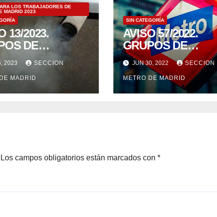
PARA LOS TRABAJADORES DE
E MADRID 2023
EGORÍA
SIN CATEGORÍA
O 13/2023.
AVISO 57/2022.
POS DE
GRUPOS DE
BAJO AMIANTO Y
TRABAJO 21/06/20
, 2023
SECCION
JUN 30, 2022
SECCION
IONES DE
DE MADRID
METRO DE MADRID
ORES DIÉSEL
/23.
Los campos obligatorios están marcados con
*