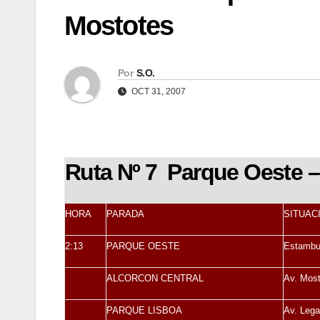
Mostotes
Por
S.O.
OCT 31, 2007
Ruta Nº 7 Parque Oeste 
HORA
PARADA
SITUAC
2:13
PARQUE OESTE
Estambu
ALCORCON CENTRAL
Av. Most
PARQUE LISBOA
Av. Lega