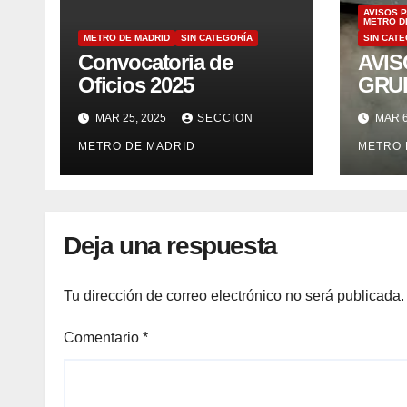
AVISOS 
METRO D
METRO DE MADRID
SIN CATEGORÍA
SIN CAT
Convocatoria de
AVIS
Oficios 2025
GRU
TRA
MAR 25, 2025
SECCION
MAR 6
EMIS
METRO DE MADRID
METRO 
MOT
21/02
Deja una respuesta
Tu dirección de correo electrónico no será publicada.
Comentario
*