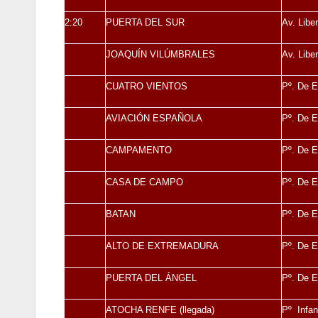
2:20
PUERTA DEL SUR
Av. Libe
JOAQUÍN VILÚMBRALES
Av. Libe
CUATRO VIENTOS
Pº. De E
AVIACIÓN ESPAÑOLA
Pº. De E
CAMPAMENTO
Pº. De E
CASA DE CAMPO
Pº. De 
BATAN
Pº. De E
ALTO DE EXTREMADURA
Pº. De 
PUERTA DEL ÁNGEL
Pº. De 
ATOCHA RENFE (llegada)
Pº Infan