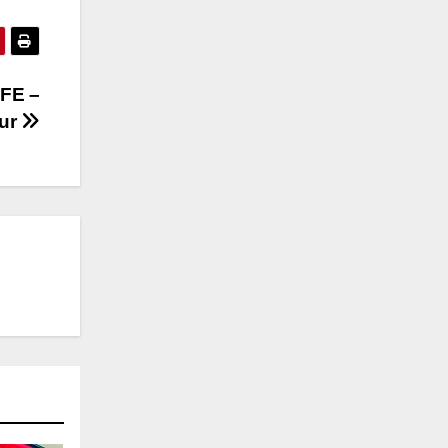
NFE –
Sur