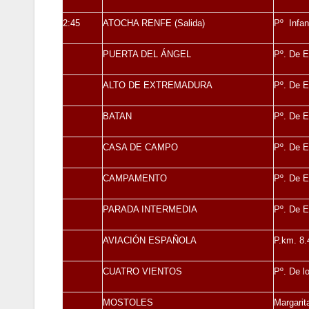
2:45
ATOCHA RENFE (Salida)
Pº Infan
PUERTA DEL ÁNGEL
Pº. De 
ALTO DE EXTREMADURA
Pº. De 
BATAN
Pº. De E
CASA DE CAMPO
Pº. De E
CAMPAMENTO
Pº. De 
PARADA INTERMEDIA
Pº. De E
AVIACIÓN ESPAÑOLA
P.km. 8.
CUATRO VIENTOS
Pº. De l
MOSTOLES
Margarit