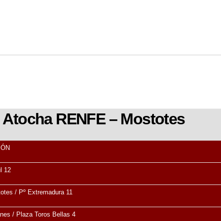
– Atocha RENFE – Mostotes
IÓN
l 12
otes / Pº Extremadura 11
nes / Plaza Toros Bellas 4