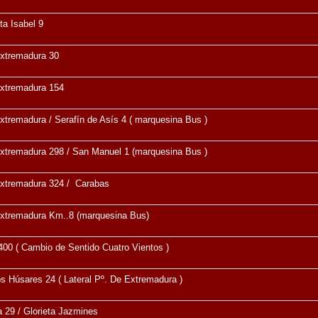
ta Isabel 9
Extremadura 30
Extremadura 154
xtremadura / Serafín de Asís 4 ( marquesina Bus )
xtremadura 298 / San Manuel 1 (marquesina Bus )
Extremadura 324 / Carabas
xtremadura Km..8 (marquesina Bus)
400 ( Cambio de Sentido Cuatro Vientos )
os Húsares 24 ( Lateral Pº. De Extremadura )
a 29 / Glorieta Jazmines