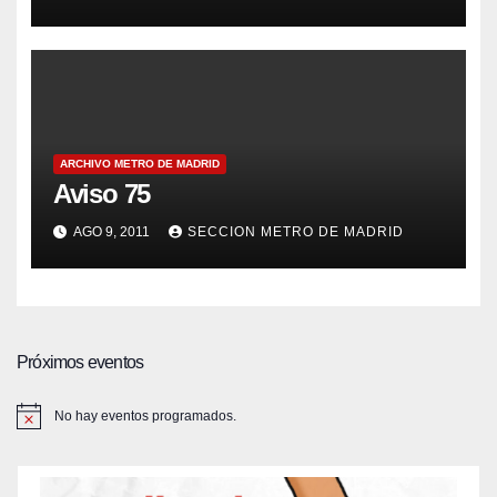
ARCHIVO METRO DE MADRID
Aviso 75
AGO 9, 2011
SECCION METRO DE MADRID
Próximos eventos
No hay eventos programados.
A
v
i
s
o