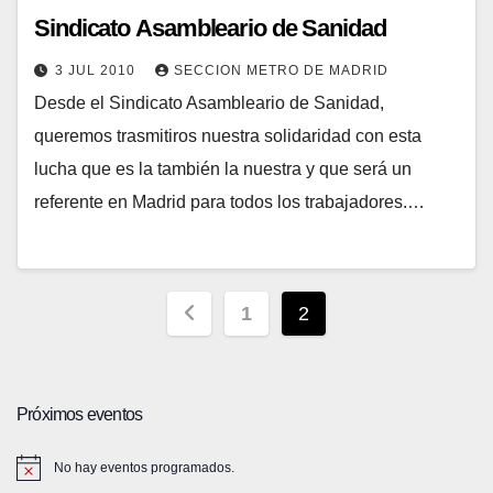
Sindicato Asambleario de Sanidad
3 JUL 2010
SECCION METRO DE MADRID
Desde el Sindicato Asambleario de Sanidad,
queremos trasmitiros nuestra solidaridad con esta
lucha que es la también la nuestra y que será un
referente en Madrid para todos los trabajadores.…
Paginación
1
2
de
entradas
Próximos eventos
No hay eventos programados.
A
v