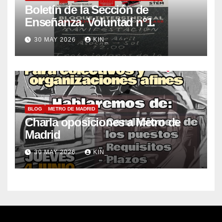
Boletín de la Sección de
Enseñanza. Voluntad nº1.
30 MAY 2026
KIN_
BLOG
METRO DE MADRID
Charla oposiciones a Metro de
Madrid
30 MAY 2026
KIN_