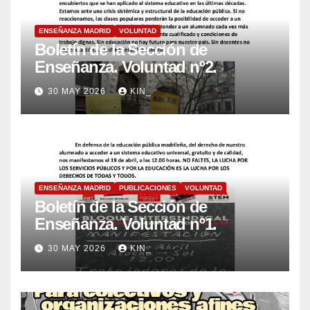
ENSEÑANZA MADRID
VOLUNTAD
Boletín de la Sección de
Enseñanza. Voluntad nº2.
30 MAY 2026
KIN_
ENSEÑANZA MADRID
PUBLICACIONES
VOLUNTAD
Boletín de la Sección de
Enseñanza. Voluntad nº1.
30 MAY 2026
KIN_