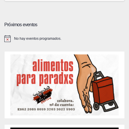
Próximos eventos
No hay eventos programados.
A
v
i
s
o