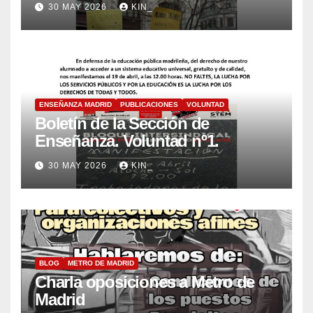
30 MAY 2026
KIN_
ENSEÑANZA MADRID
PUBLICACIONES
VOLUNTAD
Boletín de la Sección de
Enseñanza. Voluntad nº1.
30 MAY 2026
KIN_
BLOG
METRO DE MADRID
Charla oposiciones a Metro de
Madrid