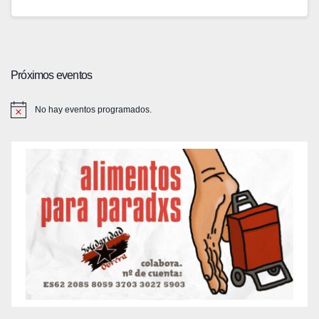
Próximos eventos
No hay eventos programados.
A
v
i
s
o