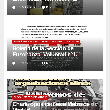
30 MAY 2026
KIN_
ENSEÑANZA MADRID
PUBLICACIONES
VOLUNTAD
Boletín de la Sección de
Enseñanza. Voluntad nº1.
30 MAY 2026
KIN_
BLOG
METRO DE MADRID
Charla oposiciones a Metro de