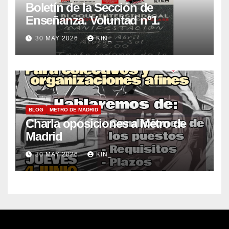
Boletín de la Sección de
Enseñanza. Voluntad nº1.
30 MAY 2026
KIN_
BLOG
METRO DE MADRID
Charla oposiciones a Metro de
Madrid
30 MAY 2026
KIN_