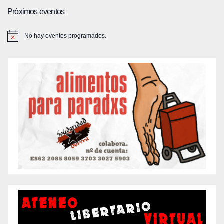
Próximos eventos
No hay eventos programados.
A
v
i
s
o