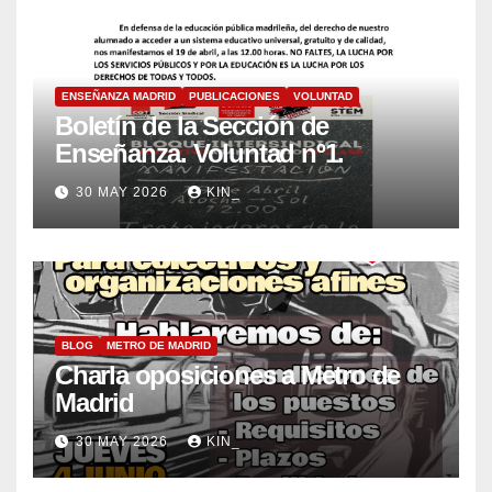
ENSEÑANZA MADRID
PUBLICACIONES
VOLUNTAD
Boletín de la Sección de
Enseñanza. Voluntad nº1.
30 MAY 2026
KIN_
BLOG
METRO DE MADRID
Charla oposiciones a Metro de
Madrid
30 MAY 2026
KIN_