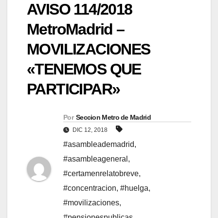
AVISO 114/2018
MetroMadrid –
MOVILIZACIONES
«TENEMOS QUE
PARTICIPAR»
Por
Seccion Metro de Madrid
DIC 12, 2018
#asambleademadrid
,
#asambleageneral
,
#certamenrelatobreve
,
#concentracion
,
#huelga
,
#movilizaciones
,
#pensionespublicas