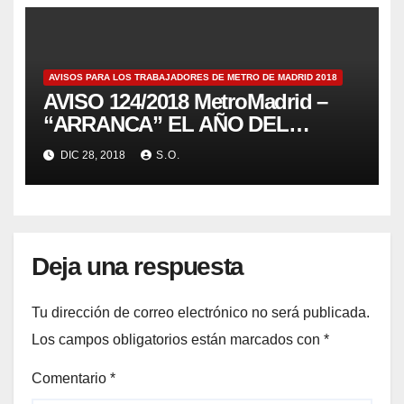
AVISOS PARA LOS TRABAJADORES DE METRO DE MADRID 2018
AVISO 124/2018 MetroMadrid –
“ARRANCA” EL AÑO DEL
CENTENARIO
DIC 28, 2018
S.O.
Deja una respuesta
Tu dirección de correo electrónico no será publicada.
Los campos obligatorios están marcados con
*
Comentario
*