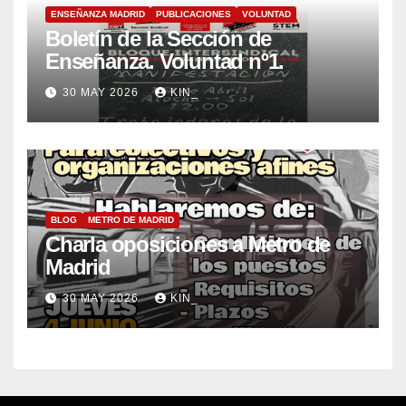
ENSEÑANZA MADRID
PUBLICACIONES
VOLUNTAD
Boletín de la Sección de
Enseñanza. Voluntad nº1.
30 MAY 2026
KIN_
BLOG
METRO DE MADRID
Charla oposiciones a Metro de
Madrid
30 MAY 2026
KIN_