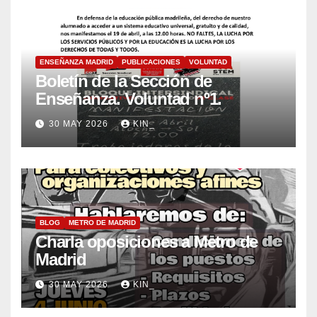
ENSEÑANZA MADRID
PUBLICACIONES
VOLUNTAD
Boletín de la Sección de
Enseñanza. Voluntad nº1.
30 MAY 2026
KIN_
BLOG
METRO DE MADRID
Charla oposiciones a Metro de
Madrid
30 MAY 2026
KIN_