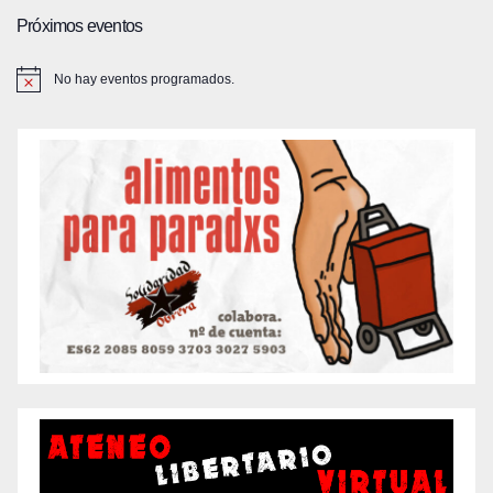
Próximos eventos
No hay eventos programados.
A
v
i
s
o