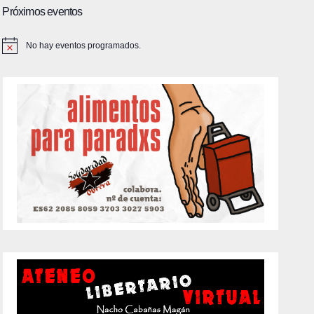
Próximos eventos
No hay eventos programados.
A
v
i
s
o