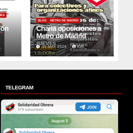
NES
BLOG
METRO DE MADRID
ión
Charla oposiciones a
Metro de Madrid
30 MAY 2026
KIN_
TELEGRAM