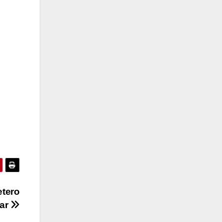
etero
ar