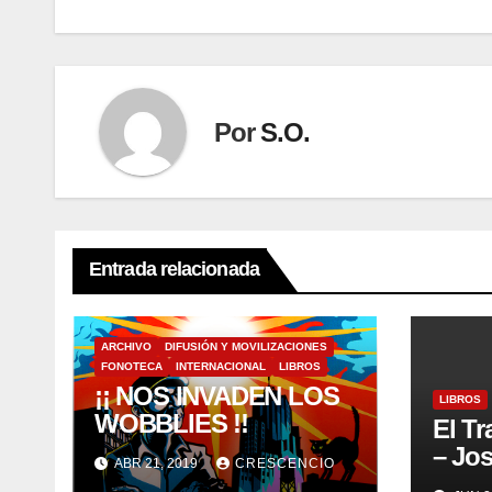
entradas
Por
S.O.
Entrada relacionada
ARCHIVO
DIFUSIÓN Y MOVILIZACIONES
FONOTECA
INTERNACIONAL
LIBROS
¡¡ NOS INVADEN LOS
LIBROS
WOBBLIES !!
El Tr
– Jos
ABR 21, 2019
CRESCENCIO
Mira