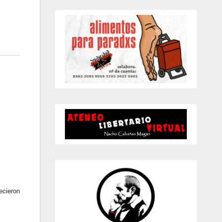
i
s
o
ecieron