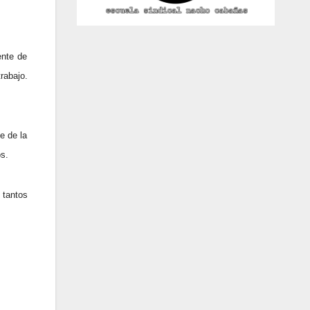
ente de
rabajo.
e de la
s.
 tantos