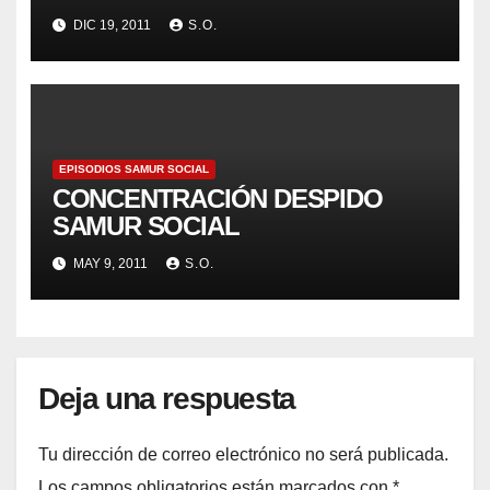
trabajadora en Grupo5.
DIC 19, 2011
S.O.
EPISODIOS SAMUR SOCIAL
CONCENTRACIÓN DESPIDO
SAMUR SOCIAL
MAY 9, 2011
S.O.
Deja una respuesta
Tu dirección de correo electrónico no será publicada.
Los campos obligatorios están marcados con
*