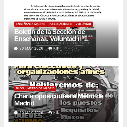
ENSEÑANZA MADRID
PUBLICACIONES
VOLUNTAD
Boletín de la Sección de
Enseñanza. Voluntad nº1.
30 MAY 2026
KIN_
BLOG
METRO DE MADRID
Charla oposiciones a Metro de
Madrid
30 MAY 2026
KIN_