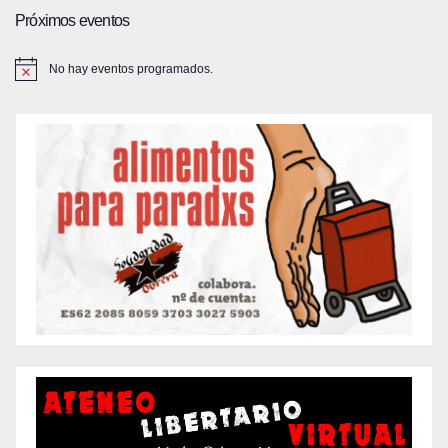
Próximos eventos
No hay eventos programados.
A
v
i
s
o