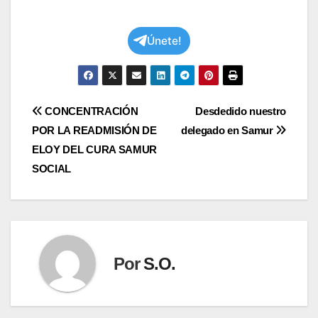
Únete!
Navegación
CONCENTRACIÓN
Desdedido nuestro
POR LA READMISIÓN DE
delegado en Samur
de
ELOY DEL CURA SAMUR
entradas
SOCIAL
Por
S.O.