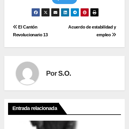
Navegación
El Cantón
Acuerdo de estabilidad y
Revolucionario 13
empleo
de
entradas
Por
S.O.
Entrada relacionada