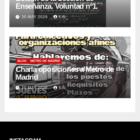
Enseñanza. Voluntad nº1.
30 MAY 2026
KIN_
BLOG
METRO DE MADRID
Charla oposiciones a Metro de
Madrid
30 MAY 2026
KIN_