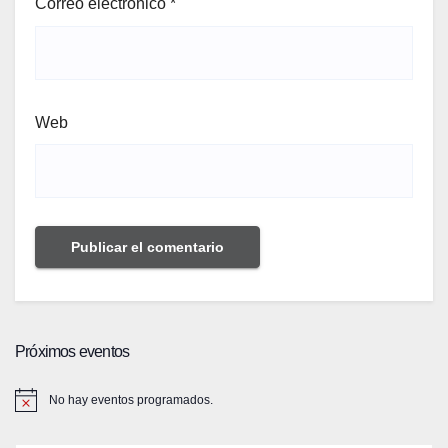
Correo electrónico
*
Web
Próximos eventos
No hay eventos programados.
A
v
i