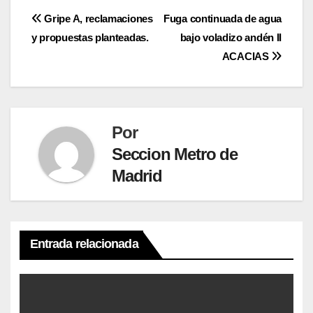
Navegación
Gripe A, reclamaciones
Fuga continuada de agua
y propuestas planteadas.
bajo voladizo andén II
de
ACACIAS
entradas
Por
Seccion Metro de
Madrid
Entrada relacionada