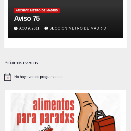
ARCHIVO METRO DE MADRID
Aviso 75
AGO 9, 2011
SECCION METRO DE MADRID
Próximos eventos
No hay eventos programados.
A
v
i
s
o