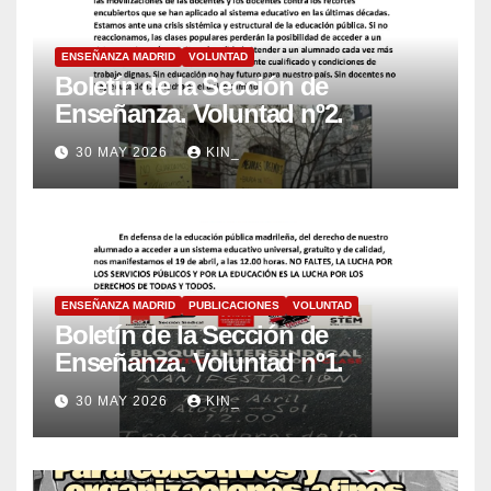
ENSEÑANZA MADRID
VOLUNTAD
Boletín de la Sección de
Enseñanza. Voluntad nº2.
30 MAY 2026
KIN_
ENSEÑANZA MADRID
PUBLICACIONES
VOLUNTAD
Boletín de la Sección de
Enseñanza. Voluntad nº1.
30 MAY 2026
KIN_