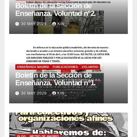
Boletín de la Sección de
Enseñanza. Voluntad nº2.
30 MAY 2026
KIN_
ENSEÑANZA MADRID
PUBLICACIONES
VOLUNTAD
Boletín de la Sección de
Enseñanza. Voluntad nº1.
30 MAY 2026
KIN_
BLOG
METRO DE MADRID