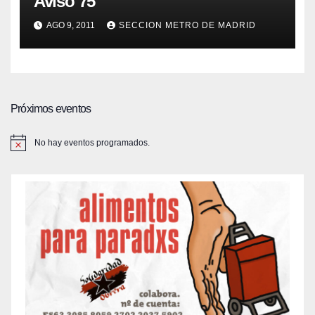
Aviso 75
AGO 9, 2011
SECCION METRO DE MADRID
Próximos eventos
No hay eventos programados.
A
v
i
s
o