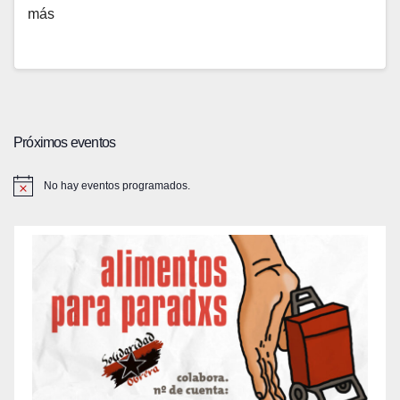
más
Próximos eventos
No hay eventos programados.
A
v
i
s
o