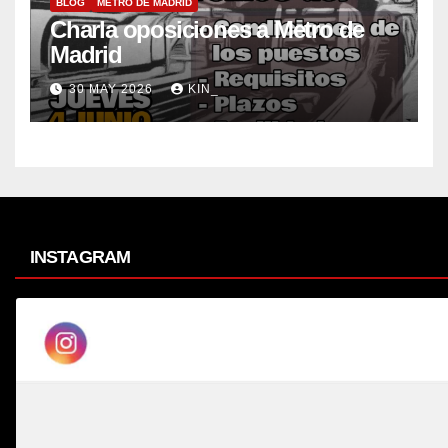
BLOG
METRO DE MADRID
Charla oposiciones a Metro de
Madrid
30 MAY 2026
KIN_
INSTAGRAM