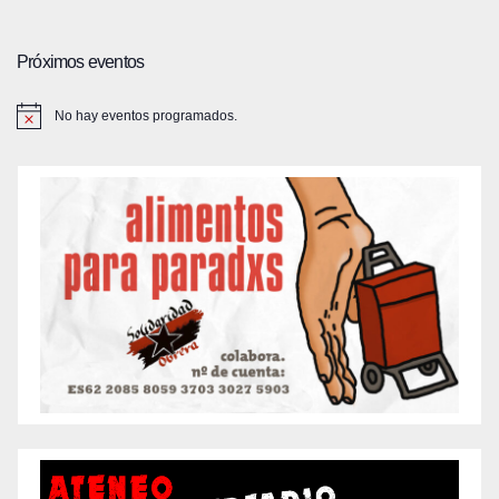
Próximos eventos
No hay eventos programados.
A
v
i
s
o