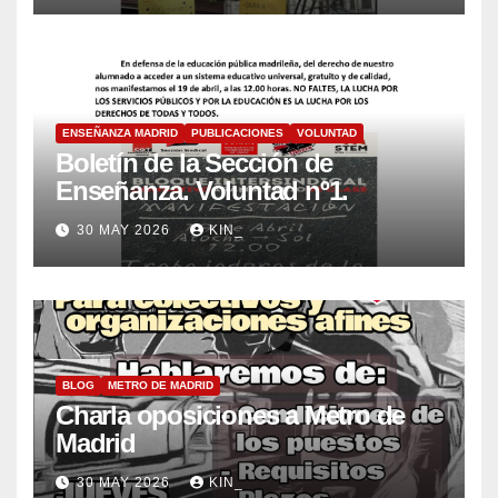
ENSEÑANZA MADRID
PUBLICACIONES
VOLUNTAD
Boletín de la Sección de
Enseñanza. Voluntad nº1.
30 MAY 2026
KIN_
BLOG
METRO DE MADRID
Charla oposiciones a Metro de
Madrid
30 MAY 2026
KIN_