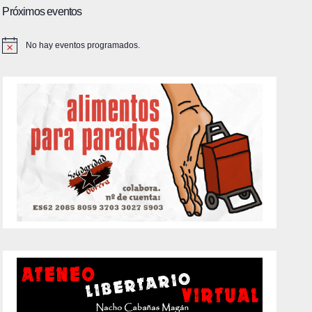
Próximos eventos
No hay eventos programados.
A
v
i
s
o