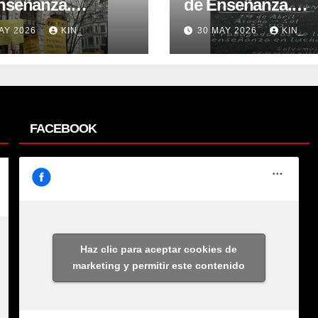
nseñanza.
de Enseñanza.
ntad nº2.
Voluntad nº1.
AY 2026
KIN_
30 MAY 2026
KIN_
FACEBOOK
Haz clic para aceptar cookies de
marketing y permitir este contenido