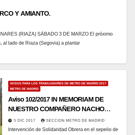
 ARCO Y AMIANTO.
ARES (RIAZA) SÁBADO 3 DE MARZO El próximo
 al lado de Riaza (Segovia) a plantar
AVISOS PARA LOS TRABAJADORES DE METRO DE MADRID 2017
METRO DE MADRID
Aviso 102/2017 IN MEMORIAM DE
NUESTRO COMPAÑERO NACHO
CABAÑAS MAGÁN
5 DIC 2017
SECCION METRO DE MADRID
Intervención de Solidaridad Obrera en el sepelio de