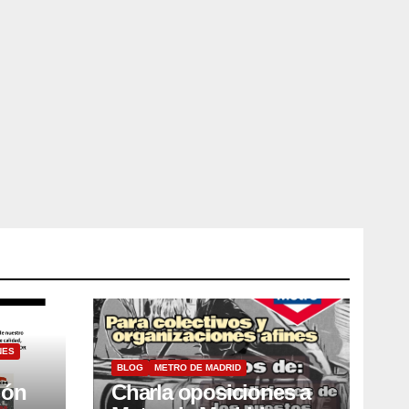
NES
BLOG
METRO DE MADRID
ión
Charla oposiciones a