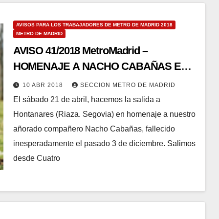
AVISOS PARA LOS TRABAJADORES DE METRO DE MADRID 2018
METRO DE MADRID
AVISO 41/2018 MetroMadrid –
HOMENAJE A NACHO CABAÑAS EN
HONTANARES (RIAZA)
10 ABR 2018
SECCION METRO DE MADRID
El sábado 21 de abril, hacemos la salida a
Hontanares (Riaza. Segovia) en homenaje a nuestro
añorado compañero Nacho Cabañas, fallecido
inesperadamente el pasado 3 de diciembre. Salimos
desde Cuatro